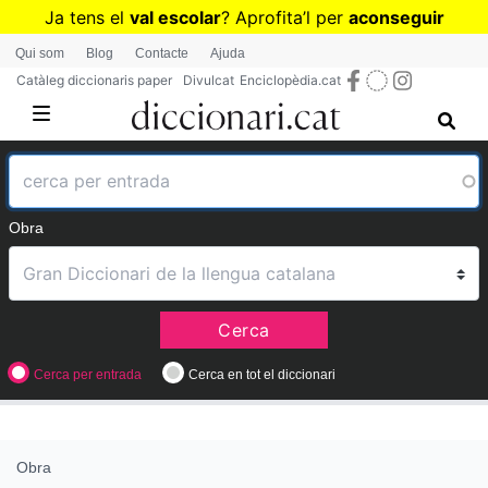
Vés
Ja tens el
val escolar
? Aprofita
’
l per
aconseguir
al
diccionaris per a Primària o Secundària
Qui som
Blog
Contacte
Ajuda
contingut
Catàleg diccionaris paper
Divulcat
Enciclopèdia.cat
Obra
Cerca
Cerca per entrada
Cerca en tot el diccionari
Obra