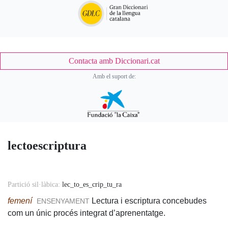
Contacta amb Diccionari.cat
Amb el suport de:
lectoescriptura
Accessory
Partició sil·làbica:
lec_to_es_crip_tu_ra
Body
femení
Lectura i escriptura concebudes
ENSENYAMENT
com un únic procés integrat d’aprenentatge.