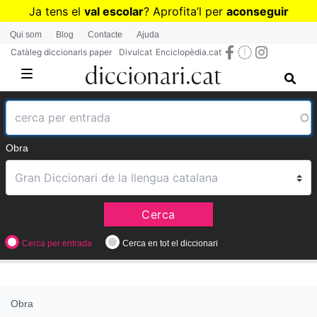
Vés
Ja tens el
val escolar
? Aprofita
’
l per
aconseguir
al
diccionaris per a Primària o Secundària
Qui som
Blog
Contacte
Ajuda
contingut
Catàleg diccionaris paper
Divulcat
Enciclopèdia.cat
Obra
Cerca
Cerca per entrada
Cerca en tot el diccionari
Obra