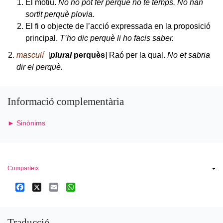
El motiu.
No ho pot fer perquè no té temps. No han
sortit perquè plovia.
El fi o objecte de l’acció expressada en la proposició
principal.
T’ho dic perquè li ho facis saber.
masculí
[
plural
perquès
]
Raó per la qual.
No et sabria
dir el perquè.
Informació complementària
► Sinònims
Comparteix
Facebook
X
Email
WhatsApp
Traducció