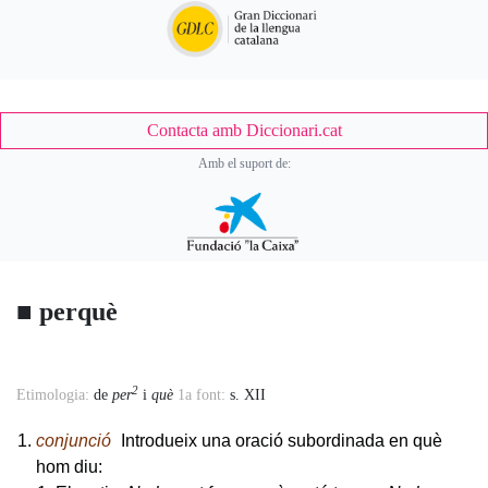
Contacta amb Diccionari.cat
Amb el suport de:
■
perquè
2
Accessory
Etimologia:
de
per
i
què
1a font:
s. XII
Body
conjunció
Introdueix una oració subordinada en què
hom diu: