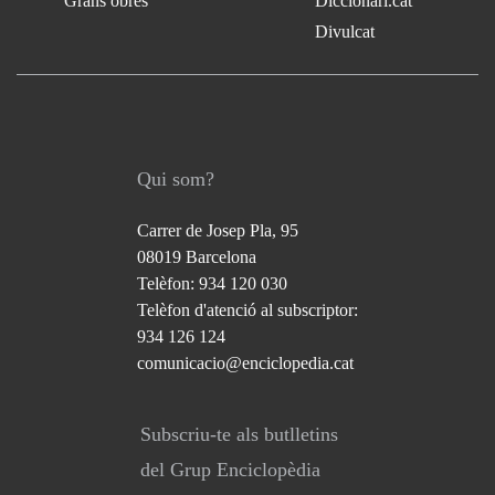
Grans obres
Diccionari.cat
Divulcat
Qui som?
Carrer de Josep Pla, 95
08019 Barcelona
Telèfon: 934 120 030
Telèfon d'atenció al subscriptor:
934 126 124
comunicacio@enciclopedia.cat
Subscriu-te als butlletins
del Grup Enciclopèdia