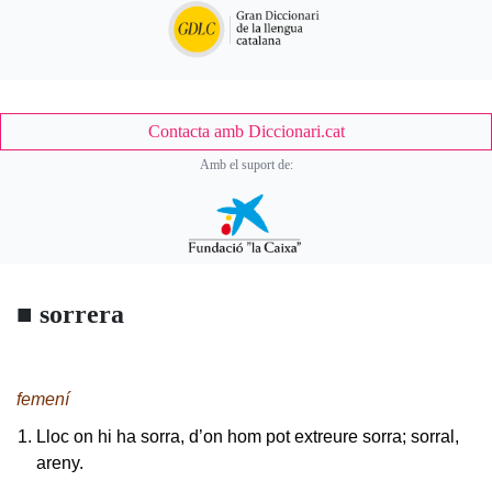
Contacta amb Diccionari.cat
Amb el suport de:
■
sorrera
Body
femení
Lloc on hi ha sorra, d’on hom pot extreure sorra; sorral,
areny.