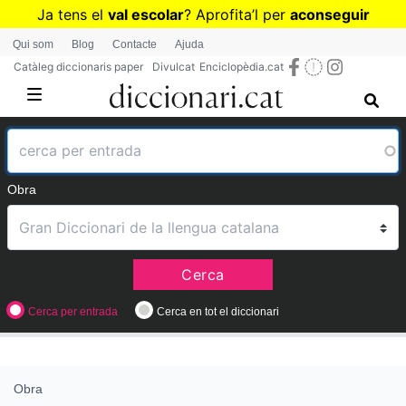
Vés
Ja tens el
val escolar
? Aprofita
’
l per
aconseguir
al
diccionaris per a Primària o Secundària
Qui som
Blog
Contacte
Ajuda
contingut
Catàleg diccionaris paper
Divulcat
Enciclopèdia.cat
Obra
Cerca
Cerca per entrada
Cerca en tot el diccionari
Obra