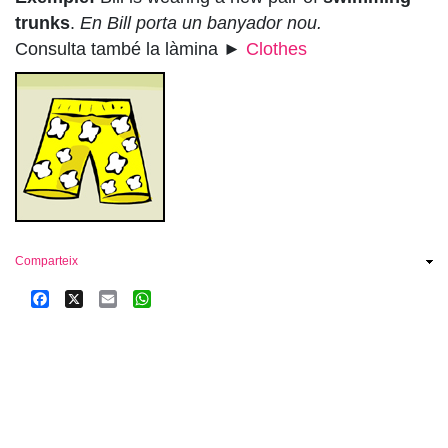
trunks
.
En Bill porta un banyador nou.
Consulta també la làmina ►
Clothes
Comparteix
Facebook
X
Email
WhatsApp