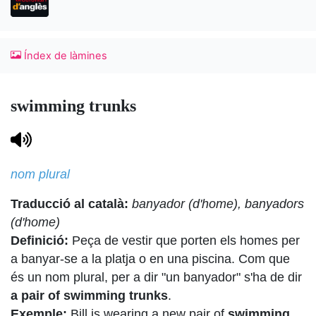
Índex de làmines
swimming trunks
nom plural
Traducció al català:
banyador (d'home), banyadors
(d'home)
Definició:
Peça de vestir que porten els homes per
a banyar-se a la platja o en una piscina. Com que
és un nom plural, per a dir "un banyador" s'ha de dir
a pair of swimming trunks
.
Exemple:
Bill is wearing a new pair of
swimming