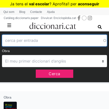
Vés
Ja tens el
val escolar
? Aprofita
’
l per
aconseguir
al
diccionaris per a Primària o Secundària
Qui som
Blog
Contacte
Ajuda
contingut
Catàleg diccionaris paper
Divulcat
Enciclopèdia.cat
Obra
Cerca
Obra