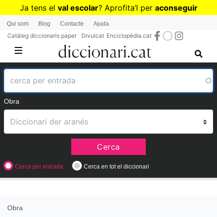
Vés
Ja tens el
val escolar
? Aprofita
’
l per
aconseguir
al
diccionaris per a Primària o Secundària
Qui som
Blog
Contacte
Ajuda
contingut
Catàleg diccionaris paper
Divulcat
Enciclopèdia.cat
Obra
Cerca
Cerca per entrada
Cerca en tot el diccionari
Obra