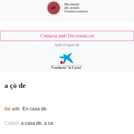
Contacta amb Diccionari.cat
Amb el suport de:
a çò de
Body
loc adv
En casa de.
Català:
a casa de, a ca