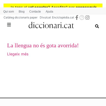
Vés
Ja tens el
val escolar
? Aprofita
’
l per
aconseguir
al
Qui som
Blog
Contacte
Ajuda
diccionaris per a Primària o Secundària
contingut
Catàleg diccionaris paper
Divulcat
Enciclopèdia.cat
La llengua no és gota avorrida!
Llegeix més