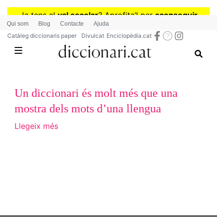
Vés
Ja tens el
val escolar
? Aprofita
’
l per
aconseguir
al
Qui som
Blog
Contacte
Ajuda
diccionaris per a Primària o Secundària
contingut
Catàleg diccionaris paper
Divulcat
Enciclopèdia.cat
Un diccionari és molt més que una
mostra dels mots d’una llengua
Llegeix més