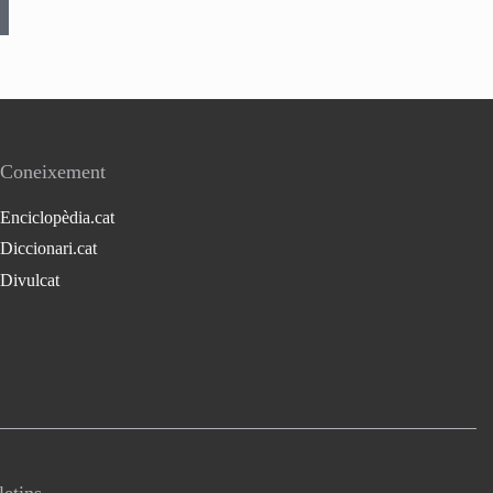
Coneixement
Enciclopèdia.cat
Diccionari.cat
Divulcat
letins