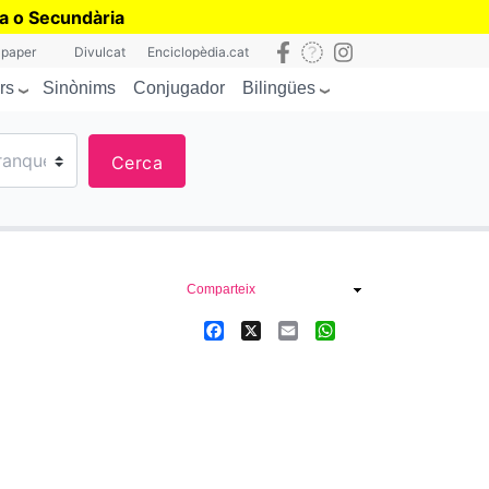
ia o Secundària
 paper
Divulcat
Enciclopèdia.cat
rs
Bilingües
Sinònims
Conjugador
Cerca
Comparteix
Facebook
X
Email
WhatsApp