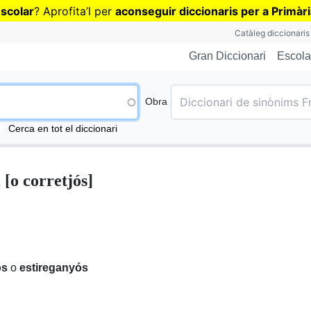
Vés
escolar
? Aprofita
’
l per
aconseguir diccionaris per a Primàr
al
Catàleg diccionaris
contingut
Escola
Gran Diccionari
Obra
Cerca en tot el diccionari
i
[o
corretjós
]
ós
o
estireganyós