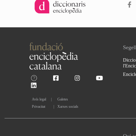
Segell
Diccio
l'Enci
Encicl
Avís legal
Galetes
Privacitat
|
Xarxes socials
Qui 