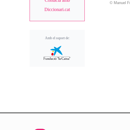
Contacta amb
© Manuel F
Diccionari.cat
Amb el suport de: