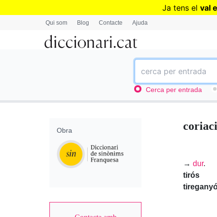
Ja tens el
val 
Qui som
Blog
Contacte
Ajuda
Cerca per entrada
coriac
Obra
→
dur
.
tirós
tiregany