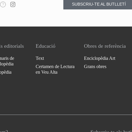
SUBSCRIU-TE AL BUTLLETÍ
s editorials
Educació
Obres de referència
naris de
Text
Enciclopèdia Art
clopèdia
Certamen de Lectura
Grans obres
opèdia
en Veu Alta
som?
Subscriu-te als butl