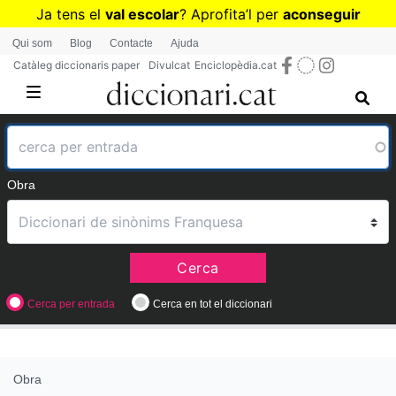
Vés
Ja tens el
val escolar
? Aprofita
’
l per
aconseguir
al
diccionaris per a Primària o Secundària
Qui som
Blog
Contacte
Ajuda
contingut
Catàleg diccionaris paper
Divulcat
Enciclopèdia.cat
Obra
Cerca
Cerca per entrada
Cerca en tot el diccionari
Obra