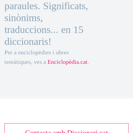
paraules. Significats,
sinònims,
traduccions... en 15
diccionaris!
Per a enciclopèdies i obres
temàtiques, ves a
Enciclopèdia.cat
.
Contacta amb Diccionari.cat