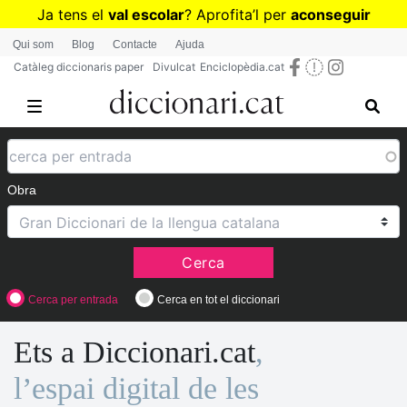
Vés
Ja tens el
val escolar
? Aprofita
’
l per
aconseguir
al
diccionaris per a Primària o Secundària
Qui som
Blog
Contacte
Ajuda
contingut
Catàleg diccionaris paper
Divulcat
Enciclopèdia.cat
Obra
Cerca
Cerca per entrada
Cerca en tot el diccionari
Ets a Diccionari.cat
,
l’espai digital de les