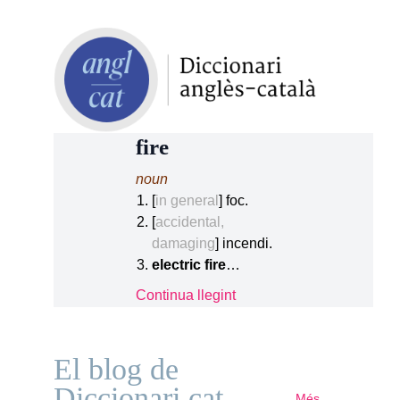
fire
noun
[
in general
] foc.
[
accidental,
damaging
] incendi.
electric fire
…
Continua llegint
El blog de
Diccionari.cat
Més