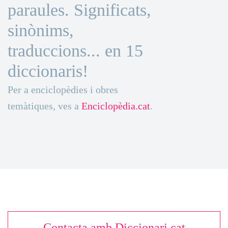
paraules. Significats,
sinònims,
traduccions... en 15
diccionaris!
Per a enciclopèdies i obres
temàtiques, ves a
Enciclopèdia.cat
.
Contacta amb Diccionari.cat