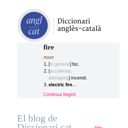
fire
noun
[
in general
] foc.
[
accidental,
damaging
] incendi.
electric fire
…
Continua llegint
El blog de
Diccionari.cat
Més