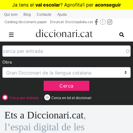
Vés
Ja tens el
val escolar
? Aprofita
’
l per
aconseguir
al
diccionaris per a Primària o Secundària
Qui som
Blog
Contacte
Ajuda
contingut
Catàleg diccionaris paper
Divulcat
Enciclopèdia.cat
Obra
Cerca
Cerca per entrada
Cerca en tot el diccionari
Ets a Diccionari.cat
,
l’espai digital de les