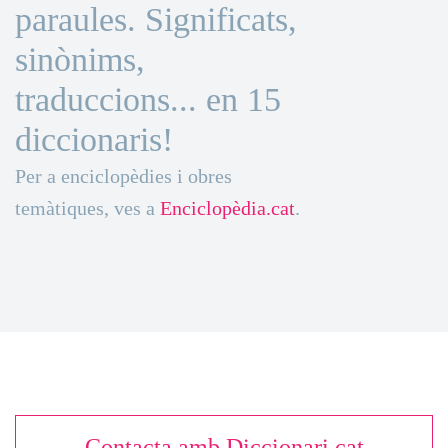
paraules. Significats,
sinònims,
traduccions... en 15
diccionaris!
Per a enciclopèdies i obres
temàtiques, ves a
Enciclopèdia.cat
.
Contacta amb Diccionari.cat