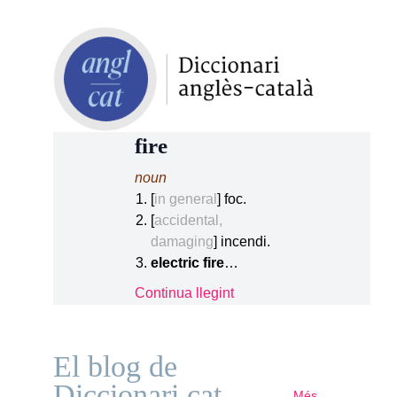
fire
noun
[
in general
] foc.
[
accidental,
damaging
] incendi.
electric fire
…
Continua llegint
El blog de
Diccionari.cat
Més