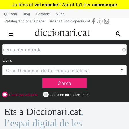
Vés
Ja tens el
val escolar
? Aprofita
’
l per
aconseguir
al
diccionaris per a Primària o Secundària
Qui som
Blog
Contacte
Ajuda
contingut
Catàleg diccionaris paper
Divulcat
Enciclopèdia.cat
Obra
Cerca
Cerca per entrada
Cerca en tot el diccionari
Ets a Diccionari.cat
,
l’espai digital de les