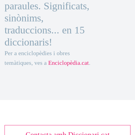
paraules. Significats,
sinònims,
traduccions... en 15
diccionaris!
Per a enciclopèdies i obres
temàtiques, ves a
Enciclopèdia.cat
.
Contacta amb Diccionari.cat