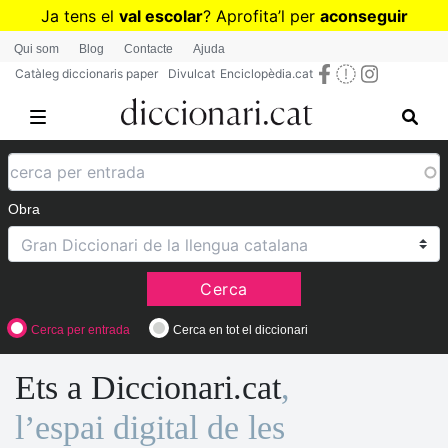
Vés
Ja tens el
val escolar
? Aprofita
’
l per
aconseguir
al
diccionaris per a Primària o Secundària
Qui som
Blog
Contacte
Ajuda
contingut
Catàleg diccionaris paper
Divulcat
Enciclopèdia.cat
Obra
Cerca
Cerca per entrada
Cerca en tot el diccionari
Ets a Diccionari.cat
,
l’espai digital de les