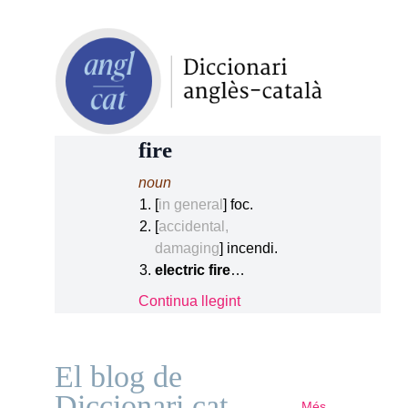
fire
noun
[
in general
] foc.
[
accidental,
damaging
] incendi.
electric fire
…
Continua llegint
El blog de
Diccionari.cat
Més