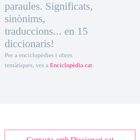
paraules. Significats,
sinònims,
traduccions... en 15
diccionaris!
Per a enciclopèdies i obres
temàtiques, ves a
Enciclopèdia.cat
.
Contacta amb Diccionari.cat