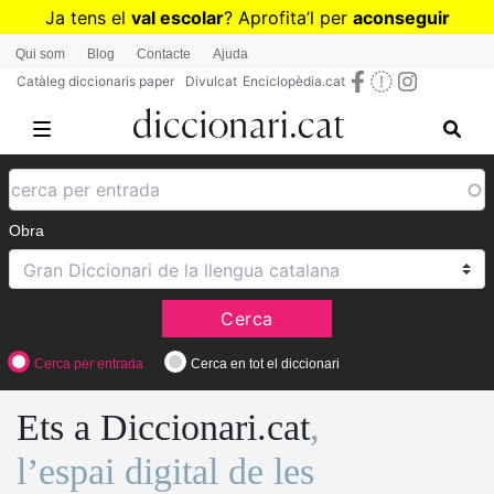
Vés
Ja tens el
val escolar
? Aprofita
’
l per
aconseguir
al
diccionaris per a Primària o Secundària
Qui som
Blog
Contacte
Ajuda
contingut
Catàleg diccionaris paper
Divulcat
Enciclopèdia.cat
Obra
Cerca
Cerca per entrada
Cerca en tot el diccionari
Ets a Diccionari.cat
,
l’espai digital de les