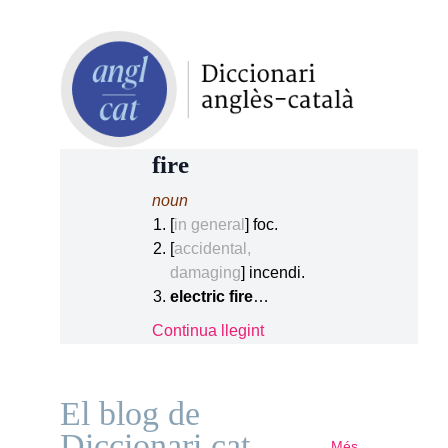
fire
noun
[
in general
] foc.
[
accidental,
damaging
] incendi.
electric fire
…
Continua llegint
El blog de
Diccionari.cat
Més