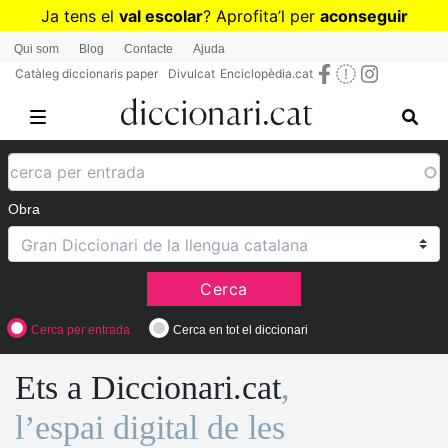
Vés
Ja tens el
val escolar
? Aprofita
’
l per
aconseguir
al
diccionaris per a Primària o Secundària
Qui som
Blog
Contacte
Ajuda
contingut
Catàleg diccionaris paper
Divulcat
Enciclopèdia.cat
Obra
Cerca
Cerca per entrada
Cerca en tot el diccionari
Ets a Diccionari.cat
,
l’espai digital de les