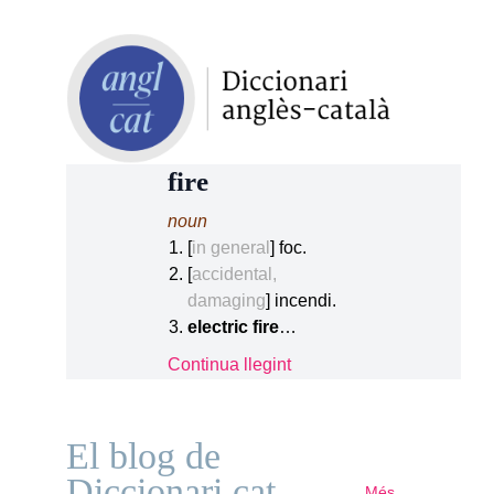
fire
noun
[
in general
] foc.
[
accidental,
damaging
] incendi.
electric fire
…
Continua llegint
El blog de
Diccionari.cat
Més