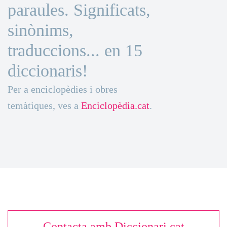
paraules. Significats,
sinònims,
traduccions... en 15
diccionaris!
Per a enciclopèdies i obres
temàtiques, ves a
Enciclopèdia.cat
.
Contacta amb Diccionari.cat