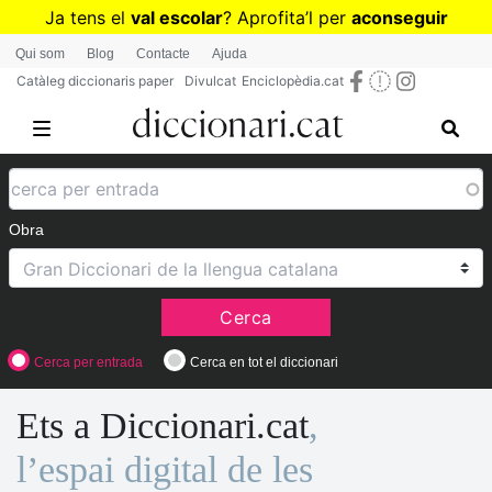
Vés
Ja tens el
val escolar
? Aprofita
’
l per
aconseguir
al
diccionaris per a Primària o Secundària
Qui som
Blog
Contacte
Ajuda
contingut
Catàleg diccionaris paper
Divulcat
Enciclopèdia.cat
Obra
Cerca
Cerca per entrada
Cerca en tot el diccionari
Ets a Diccionari.cat
,
l’espai digital de les