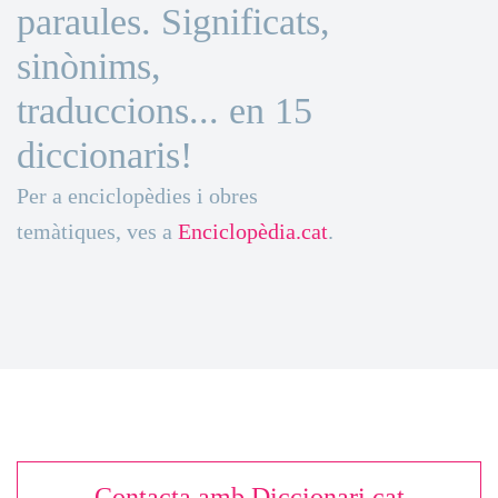
paraules. Significats,
sinònims,
traduccions... en 15
diccionaris!
Per a enciclopèdies i obres
temàtiques, ves a
Enciclopèdia.cat
.
Contacta amb Diccionari.cat