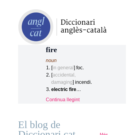
fire
noun
[
in general
] foc.
[
accidental,
damaging
] incendi.
electric fire
…
Continua llegint
El blog de
Diccionari.cat
Més