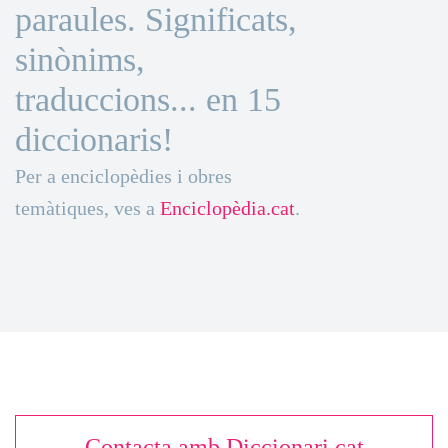
paraules. Significats,
sinònims,
traduccions... en 15
diccionaris!
Per a enciclopèdies i obres
temàtiques, ves a
Enciclopèdia.cat
.
Contacta amb Diccionari.cat