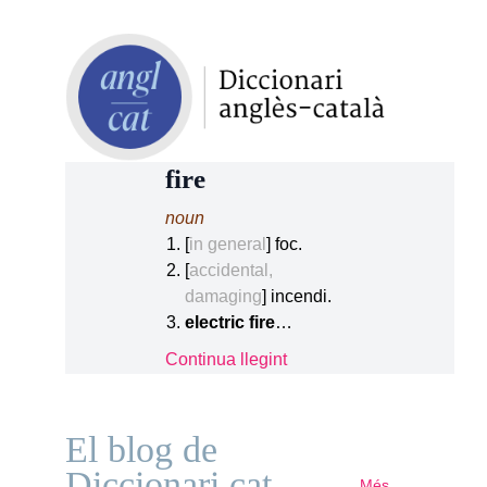
fire
noun
[
in general
] foc.
[
accidental,
damaging
] incendi.
electric fire
…
Continua llegint
El blog de
Diccionari.cat
Més