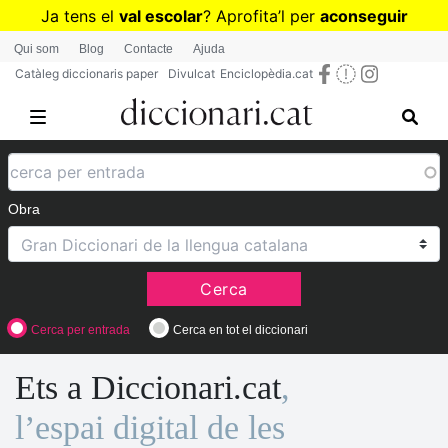
Vés
Ja tens el
val escolar
? Aprofita
’
l per
aconseguir
al
diccionaris per a Primària o Secundària
Qui som
Blog
Contacte
Ajuda
contingut
Catàleg diccionaris paper
Divulcat
Enciclopèdia.cat
Obra
Cerca
Cerca per entrada
Cerca en tot el diccionari
Ets a Diccionari.cat
,
l’espai digital de les