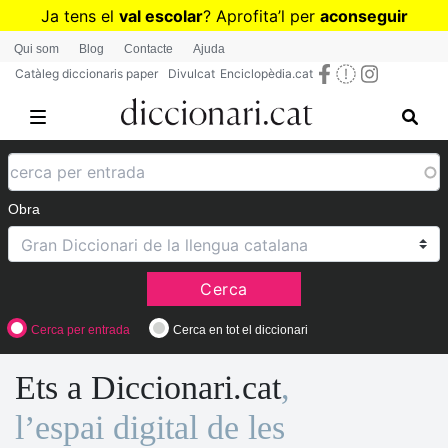
Vés
Ja tens el
val escolar
? Aprofita
’
l per
aconseguir
al
diccionaris per a Primària o Secundària
Qui som
Blog
Contacte
Ajuda
contingut
Catàleg diccionaris paper
Divulcat
Enciclopèdia.cat
Obra
Cerca
Cerca per entrada
Cerca en tot el diccionari
Ets a Diccionari.cat
,
l’espai digital de les