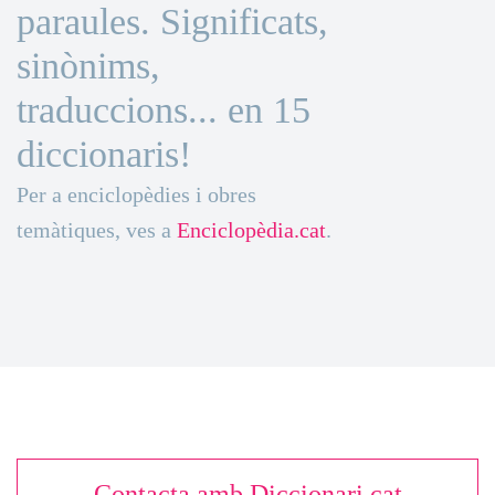
paraules. Significats,
sinònims,
traduccions... en 15
diccionaris!
Per a enciclopèdies i obres
temàtiques, ves a
Enciclopèdia.cat
.
Contacta amb Diccionari.cat