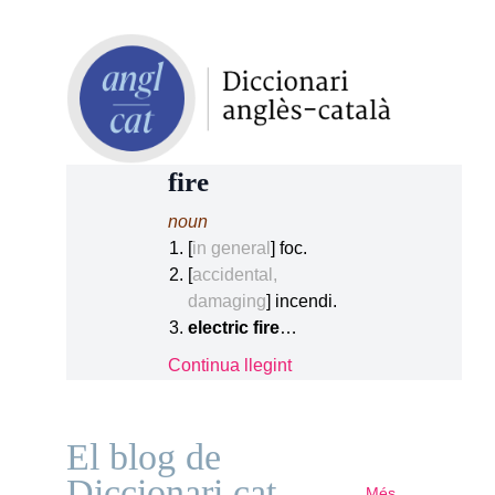
fire
noun
[
in general
] foc.
[
accidental,
damaging
] incendi.
electric fire
…
Continua llegint
El blog de
Diccionari.cat
Més