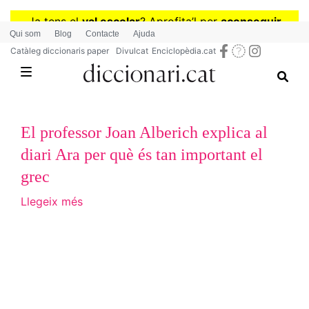
Vés
Ja tens el
val escolar
? Aprofita
’
l per
aconseguir
al
Qui som
Blog
Contacte
Ajuda
diccionaris per a Primària o Secundària
contingut
Catàleg diccionaris paper
Divulcat
Enciclopèdia.cat
El professor Joan Alberich explica al
diari Ara per què és tan important el
grec
Llegeix més