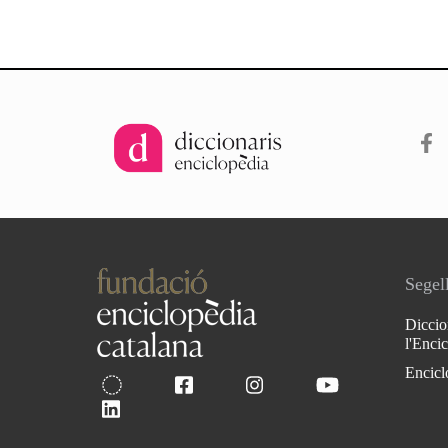
Segell
Diccio
l'Enci
Encicl