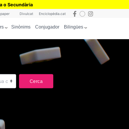
ia o Secundària
 paper
Divulcat
Enciclopèdia.cat
rs
Bilingües
Sinònims
Conjugador
Cerca