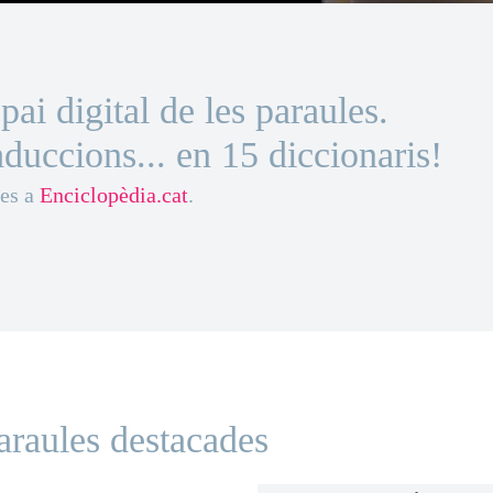
spai digital de les paraules.
aduccions... en 15 diccionaris!
ves a
Enciclopèdia.cat
.
araules destacades