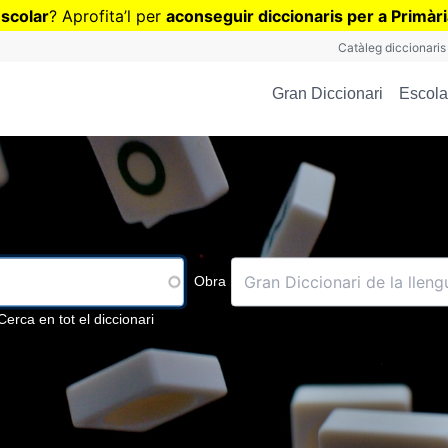
Vés
escolar
? Aprofita
’
l per
aconseguir diccionaris per a Primàr
al
Catàleg diccionaris
contingut
Escola
Gran Diccionari
Obra
Cerca en tot el diccionari