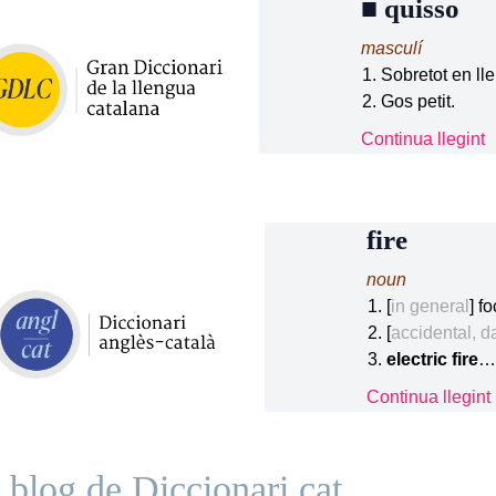
■
quisso
masculí
Sobretot en lle
Gos petit.
Continua llegint
fire
noun
[
in general
] fo
[
accidental, 
electric fire
…
Continua llegint
 blog de Diccionari.cat