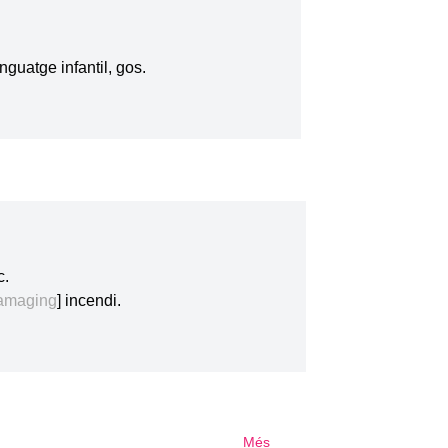
nguatge infantil, gos.
c.
damaging
] incendi.
Més