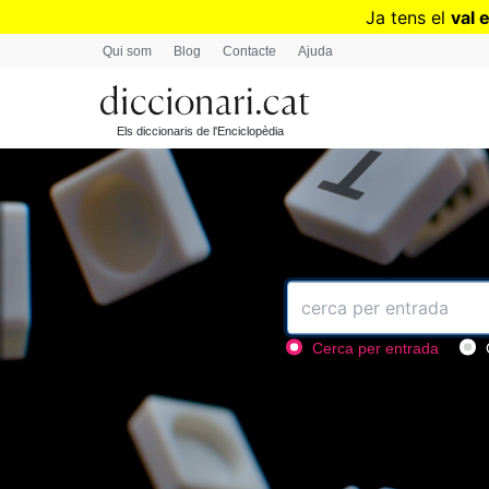
Ja tens el
val 
Qui som
Blog
Contacte
Ajuda
Els diccionaris de l'Enciclopèdia
Cerca per entrada